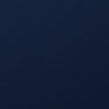
的唯一性立传
威
1
西部史诗
，当
正