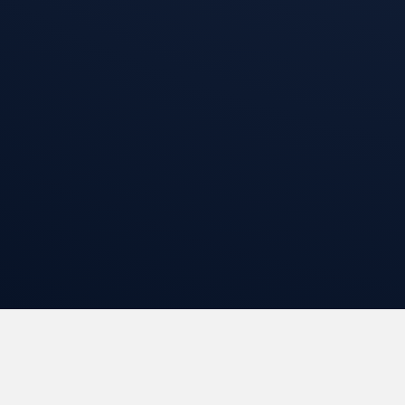
开云体育
国际足球
开云体育
核心冲突：马
将） vs 
开云体育
国际足球
开云体育
实力角度：《
那提之夜：
金娜，不只是
开云体育