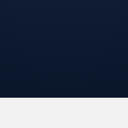
2026-08-05 02:21:21
阅读：16
入口-构思
赛（法甲劲旅、主场作战） vs 曼联（英超豪门、欧冠DNA）；莱奥（
关键点球（决定生死）。 意象与升华：点球是“矛与盾”的终极对决，扑出点球
是“一瞬即永恒”。 《...
2026-08-04 22:20:08
阅读：19
在线-构思（扩展思维）
从“稳定”到“卓越”：鲁德如何用一场硬仗完成生涯跃迁》 数据角度：《
一串冰冷数字，如何定义鲁德职业生涯的新坐标？》 对手角度：《力克莱
爆冷：鲁德证明...
2026-08-04 18:15:48
阅读：21