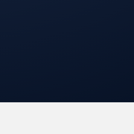
门
辛辛
巴