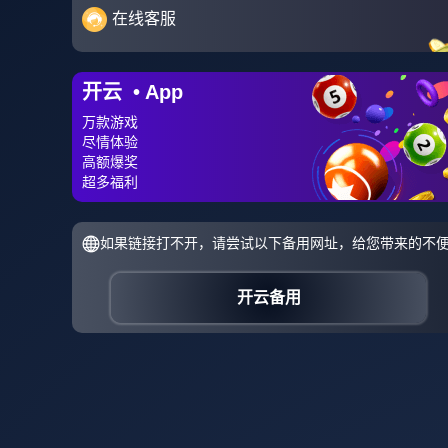
精选导读
未命名
...
开云体育APP下载-英国网球
战意大利网球队，瓦林卡制
足彩网为您提供完整的2025世俱杯世俱
5赛程信息，包括小...
最新文章
国际足球
运动场上，
瞬间你只能