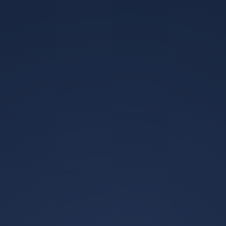
昏里，对面是哈萨克斯坦...
2026-08-06 14:25:45
阅读：3
开云体育-绝杀之夜，贝林厄姆的剑锋，刺穿卡尔德隆的宿命—西甲2026-27赛季国
哨声在万达大都会球场呼啸的声浪中响起，比分牌上“2-1”的红色数字像一
在了马德里竞技球迷的记忆里，那是2026年10月18日的夜晚，西甲第9
定义整个赛季格局的对...
2026-08-06 10:05:04
阅读：5
开云体育下载-零封之夜，天才的独白，当亚马尔用双脚改写西
月14日的诺坎普,晚风裹挟着地中海特有的咸湿气息，掠过十万人的呼吸，记
2-0”，但今夜的数字远不足以丈量这场胜利的维度——巴塞罗那用一场教科
马德里竞技的钢铁防...