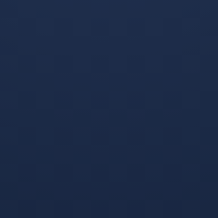
学
霍勒迪本场的表现,重新定义了“存在感”在篮球比赛中的含义，
它不仅仅是数据栏的填充，更是对比赛全方位的渗透和影
响，从防守端的每一次施压，到进攻端的每一次决策，再到
与队友的每一次交流，霍勒迪都在用自己的方式塑造比赛。
对于太阳而言,这场胜利的意义远超常规赛一场，它证明了在
季后赛级别的对抗中，球队拥有不止一种取胜方式——当布
克手感不佳时，霍勒迪能够挺身而出；当内线遭遇挑战时，
外线火力能够予以回应，这种多维度的威胁能力，正是争冠
球队最宝贵的资产。
强压之下的格局显现
终场比分定格,太阳强压鹈鹕的背后，是一场关于现代篮球的