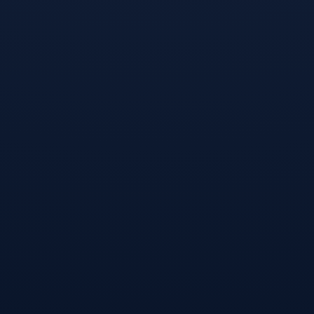
开云体育直播-当奇迹不再是偶然
开云平台-逆转之王，莱巴金娜在
—paiN逆袭BLG，Viper的一锤如
绝境中撕碎宿命，ATP年终总决赛
何定义英雄联盟的永恒瞬间
上演史诗级翻盘
开云在线直播-唯一的路标，辛纳
开云体育-绝杀之夜，贝林厄姆的
在加拿大打破的不仅是比分，更是
剑锋，刺穿卡尔德隆的宿命—西甲
时间的单向箭头
2026-27赛季国家德比风云录
发表评论