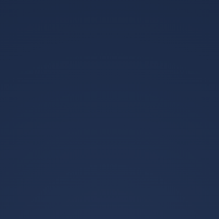
切断传球路线，这一策略直接导致鹈鹕全场出现18次失误，
其中7次被直接转化为快攻得分。
进攻空间的最大化
太阳的进攻哲学在本场体现得淋漓尽致,通过霍勒迪和保罗的
双控卫体系，太阳始终保持场上至少四名具备外线威胁的球