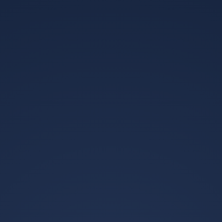
特的智慧
分，关键时刻，杜兰特展现了超巨的智慧，他不再强行单打，而是
位频频造成犯规，稳稳罚中每一球，稳住了军心，这一节，杜
明了他的存在感无处不在。
特的致命一击