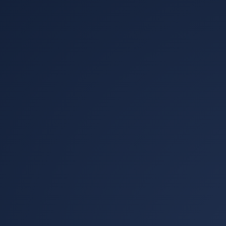
第三节：逆境应对——杜兰
下半场,灰熊展开疯狂反扑，一度将分差缩小到5
通过无球跑动吸引防守，为队友制造机会，他在低
兰特虽然只得到8分，但他的正负值高达+12，证
第四节：收官定局——杜兰