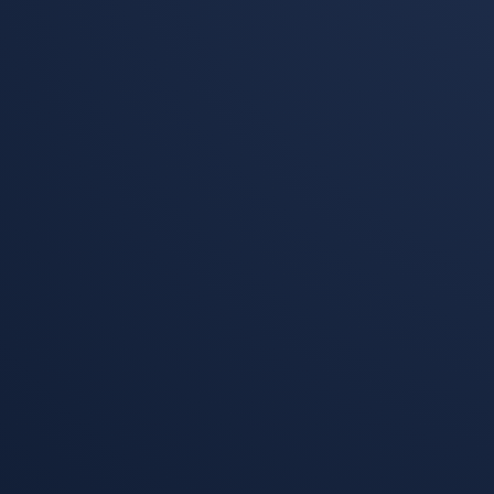
技术分析：杜兰特如何掌控
阅读防守能力
：杜兰特总能迅速识别对手的
能找到破解之道。
得分与组织的平衡
：他不仅能在需要得分时
球队进攻更加立体。
关键时刻的冷静
：在比分焦灼时，杜兰特从
掌控比赛的核心。