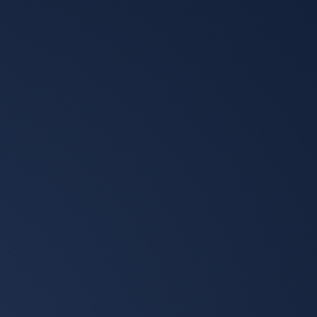
刀锋映照足球唯一性
开云体育APP下载-唯一的火焰，当郑钦文
在加拿大公开赛上，只与自己相遇
标签列表
关注我们
扫一扫关注我们，了解最新精彩内容