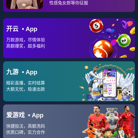
戈登——这位前掘金球员——接球，调整，出手，篮球在空
中划出弧线，计时器归零，红灯亮起。
球进了。
火箭111-108掘金，约基奇的制胜时刻被强行终结，掘金的连