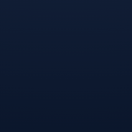
开云在线直播-蓝白之盾，绿茵之
开云体育下载-2026世界杯之夜，
镜，坎特用一场教科书表演，为墨
卡塞米罗的复仇，当铁腰化为利
西哥与阿根廷的天平刻下唯一刻度
刃，无人可挡的进攻革命
开云体育app-独步之夜，当西亚
开云足球直播-独一时刻，当篮网
卡姆的烈焰，烧穿了辽宁的钢铁防
的绝地反击与米切尔的总决赛封
线
神，共同定义篮球的唯一性
发表评论