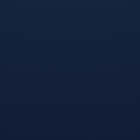
开云体育入口-构思
开云体育app-夜战紫禁之巅，萨
巴伦卡五盘逆转阿尔卡拉斯，唯一
性铸就中网史诗
开云体育中国-独行侠的东方宣
开云APP-唯此一击，里昂之夜，
言，当詹姆斯末节封神，中国赛上
姆巴佩的刀锋映照足球唯一性
演NBA新王登基预演