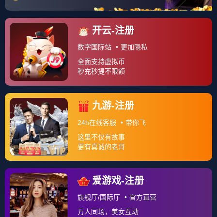
次。
约基奇在低位接球,背对篮筐，火箭队的小贾巴里·史密斯单
防，塞尔维亚中锋开始他标志性的背打，一步一步，像一台
精密的机器向禁区碾压，时间一秒秒流逝，就在约基奇转身
准备施展那记招牌的“慢动作勾手”时，一道红色闪电突然切入
——塔里·伊森从弱侧协防而来，长臂一挥，精准地切在了球
上。
篮球失控滚向边线,火箭队的杰伦·格林飞身鱼跃，在球出界前
将其捞回，顺势传给已经启动的凯文·波特，波特像一颗出膛
的炮弹，直冲前场，掘金队迅速退防，但为时已晚，波特在
三分线外急停，假动作晃开补防的穆雷，然后继续突破，在
约基奇补防到位前的瞬间，将球分给底角完全空位的埃里克·
戈登。