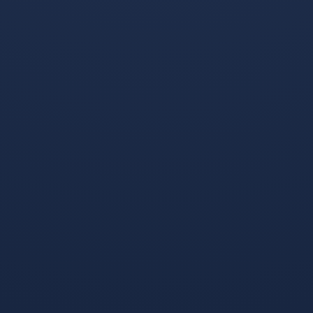
篮球的多元之美
篮网队以108-103险胜广东队，但这场比赛没有真正的输家，
广东队赢得了尊重，证明了CBA冠军的含金量；篮网队经历
了警示，认识到团队协作的重要性；而福克斯则凭借关键时
刻的表现，巩固了自己“关键先生”的声誉。
这场跨文化的篮球对话展示了这项运动的多元之美——无论
是东方的团队哲学还是西方的个人英雄主义，都是篮球魅力
的一部分，当广东队的战术纪律遇上福克斯的关键时刻爆
发，篮球世界见证了一场难忘的碰撞,也为未来的国际篮球交
流打开了新的想象空间。