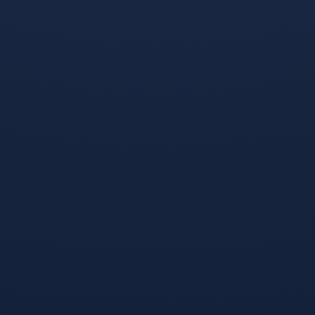
篮球永远在进化，而这样的对话正是推动这项运动向前发展
的动力，在全球化日益深入的今天，这样的交流将越来越频
繁，而最终受益的,将是全世界的篮球爱好者。
1.本站遵循行业规范，任何转载的稿件都会明确标注作者开云体育来
源；2.本站的原创文章，请转载时务必注明文章作者开云体育和来
源，不尊重原创的行为我们将追究责任；