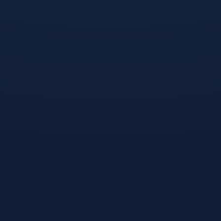
相关文章
开云体育下载-红与黑的宿命对
开云体育入口-当雷霆的狂飙遇上
决，FNC力克AL，一场关于相信
库里的唯一性，一场改写三双定义
的瑞士轮史诗
的西部史诗
开云体育下载-当英雄各自为战，
开云体育登录-贝蒂斯的绿白风
唯一性的光芒只属于最后的持球者
暴，一场粉碎土耳其的宣言，与基
米希用连续得分写下的王者独白