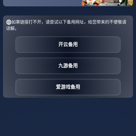
面对广东队的强势压制，篮网队前三节显得措手不及，尽管
拥有多名全明星球员，但球队化学反应明显不足，个人单打
居多，缺乏有效配合，凯文·杜兰特虽然效率不俗，但受到广
东队针对性防守的限制；凯里·欧文的华丽运球也未能完全突
破广东队的防守体系。
转折点发生在第三节末，篮网教练组做出关键调整，增加防
守强度，加快比赛节奏，并让福克斯获得更多持球机会,这一
调整成为比赛的转折点。
第三章：福克斯——关键时刻的拯救者
当比赛进入最后一节，篮网仍落后8分，此时德阿隆·福克斯站
了出来，这位以速度著称的后卫突然开启“福克斯时间”，连续
利用突破得分并造成犯规，他的第一步爆发力让广东队的防
守者难以应对，单节7投6中，罚球6罚全中,独得18分。