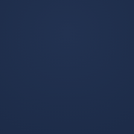
接过去、现在与未来的桥梁。
德约科维奇以火热的状态穿梭于两者之间，正象征着当代顶
尖球员的多元角色：他们既是历史的追逐者，也是运动的推
广者；既是孤独的斗士,也是团队的一员。
“拉沃尔杯轻取年终总决赛”的真正含义，并非取代，而是补充
与启迪，它预示着网球的未来，将不再由一种“唯一性”的赛事
来定义终极荣耀，而是由一个多元的、能满足不同情感需求
的赛事矩阵来共同书写，在这个矩阵中，球员的状态与故
事，将比任何单一奖杯,更能点燃全球球迷的热情。