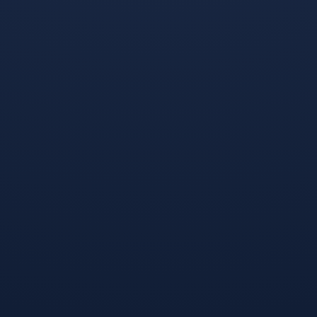
开云体育下载-红与黑的宿命对
开云体育入口-当雷霆的狂飙遇上
决，FNC力克AL，一场关于相信
库里的唯一性，一场改写三双定义
的瑞士轮史诗
的西部史诗
开云体育下载-当英雄各自为战，
开云体育登录-贝蒂斯的绿白风
唯一性的光芒只属于最后的持球者
暴，一场粉碎土耳其的宣言，与基
米希用连续得分写下的王者独白