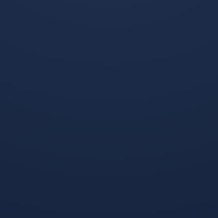
德约的火焰，同时照亮了两条道路，也让我们看到，网球运
动的魅力，正在于它能够容纳这份既“重”又“轻”的、无比辽阔
的精彩。
1.本站遵循行业规范，任何转载的稿件都会明确标注作者开云体育来
源；2.本站的原创文章，请转载时务必注明文章作者开云体育和来
源，不尊重原创的行为我们将追究责任；
相关文章