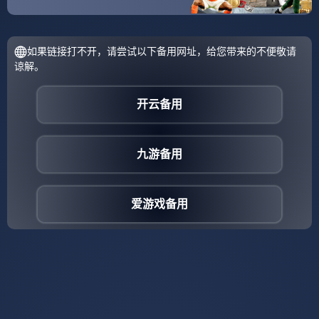
性，可能再次问鼎，巩固其历史地位，而在拉沃尔杯，同样
的竞技状态转化为团队最可靠的基石和年轻球员的定心丸，
他的存在本身,就提升了拉沃尔杯的竞技含金量与观赏价值。
这种“一体两面”的卓越表现，模糊了两种赛事“严肃”与“表演”的
边界，它证明，最高水平的网球可以在不同语境下绽放异
彩，而观众对“重要比赛”的定义，正从单一的“积分与头衔”，
扩展到“情感体验与故事性”。
未来的网球宇宙：多元而非唯一
拉沃尔杯的“轻”，与年终总决赛的“重”，并非零和博弈，它们
共同构成了现代网球丰富的生态系统，年终总决赛是网球作
为个人竞技体育的巅峰试炼，是对一个赛季严谨、公正的总
结，拉沃尔杯则是网球作为全球文化符号的欢乐庆典，是连