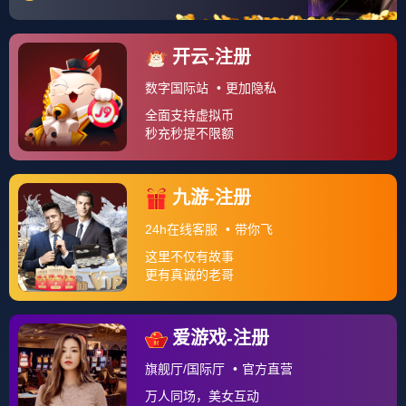
心，它似乎正在以一种“轻”姿态——更轻松的互动、更轻快的
赛程、更轻盈的叙事——挑战着年终总决赛那份厚重而严肃
的“唯一性”。
“轻取”并非胜负，而是吸引力场的迁移
这里的“轻取”，绝非指比赛结果上的胜负，拉沃尔杯无法在积
分或历史地位上取代年终总决赛，它的“轻取”，体现在对公众
注意力、媒体话题与网球文化影响力的巧妙分流。