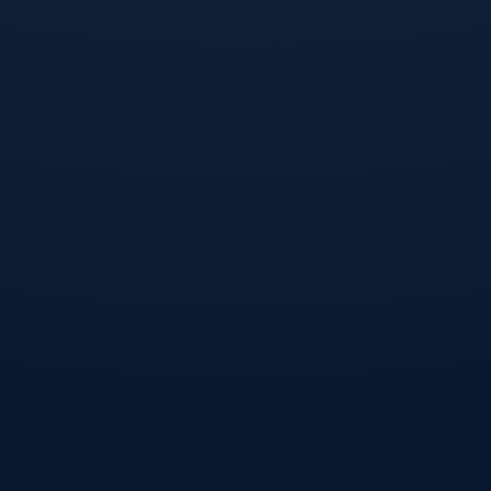
开云官网-血染的尊严，当塞内加
开云官网-京城的夜，丹佛的锁，
尔的黑马之魂，撞上摩纳哥的蓝色
当欧文用唯一性撕碎北京队的最后
铁幕
一道光
开云体育官方网站-绝杀与轰鸣，
开云足球直播-孤勇者，奥纳纳以
当马赛的蓝白浪潮淹没尼斯，苏亚
一己之力终结塞维利亚，哥伦比亚
雷斯在街头赛道书写F1传奇
门神的独白时刻
发表评论