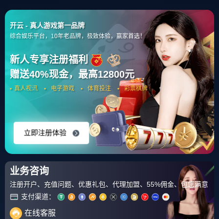
首页
综合体育
正文
开云体育入口-蓝衣军团的救赎，三笘薰的利刃，刺破2
026世界杯复仇之夜的铁幕
开云体育
阅读：103
2026-06-17 16:00:07
2026年的夏天，当多伦多的夜空被世界杯的火焰点燃，一场
注定载入史册的复仇之战悄然拉开序幕，意大利对阵奥地利
——这不是一场普通的淘汰赛，而是四年前那场“足球战争”的
续篇，2022年世预赛附加赛，奥地利用一场充满争议的2-1将
意大利挡在卡塔尔门外，那夜的泪水与不甘,至今仍在亚平宁
半岛的每一寸空气中发酵。
而今，蓝衣军团回来了，带着复仇的烈焰,带着重铸荣光的渴
望。
比赛从一开始就弥漫着钢铁与火药的味道，奥地利人用他们