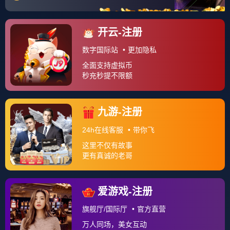
最擅长的方式开场——高强度逼抢、身体对抗、近乎犯规的
防守尺度，中场绞杀区里，每一次触球都伴随着肌肉碰撞的
闷响，每一次出脚都像在刀尖上跳舞，意大利人一度被压得
喘不过气,传控体系在奥地利的铁血绞杀下支离破碎。
但意大利有他们的秘密武器——不，不是传统的防守反击，
也不是某个中场大师的调度，而是一个来自东瀛的边锋，一
个在左路撕开防线的忍者，三笘薰，这位日本足球的瑰宝，
此刻正身披意大利战袍，是的，你没有看错，在归化政策日
益开放的足球世界里,三笘薰的加盟成为意大利复仇计划中最
锋利的一枚棋子。
上半场第37分钟，当奥地利人以为他们已经封死了所有意大
利的进攻路线时，三笘薰突然从右翼启动，那不是一个普通
的变向，而是一个近乎违背物理学的内切——他的身体几乎