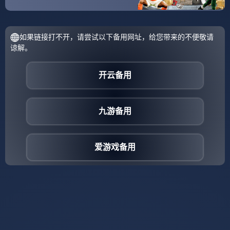
真正的英雄,常常在最黑暗的时刻现身。
第78分钟，三笘薰再次接到巴雷拉的直塞，这一次，他没有
选择突破，而是用了一个令人窒息的外脚背挑传——球精确
地越过奥地利整条防线，落在左路插上的基耶萨脚下，基耶
萨没有停球，一脚凌空抽射，球带着旋转飞入远角，2-1,意大
利再次领先。
但奥地利人不会轻易放弃，伤停补时第4分钟，他们获得了一
个禁区边缘的任意球，阿拉巴站在球前，眼神如火，这一
刻，仿佛整个球场的空气都被抽走，助跑、起脚、射门——
球飞向死角，却被意大利门将多纳鲁马用一个不可思议的飞
身扑救挡出底线，这一扑,扑碎了奥地利人的最后一丝希望。