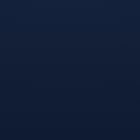
瑞士轮的钢铁洪流—当100T的奇
独白，当亚马尔用双脚改写西甲的
迹翻盘学撞上南美不屈之魂
剧本
开云体育入口-构思
开云体育直播-恩佐烈焰焚天，大
黄蜂刺穿中美洲铁幕—多特蒙德用
一场暴力美学，为足球的唯一性立
传
开云足球直播-构思（扩展思维）
开云体育入口-构思（扩展思维）