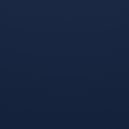
意大利，回来了，而他们带来的，不仅仅是一场胜利，更是
一个关于足球哲学的宣言：在钢铁般的对抗中,温柔的技术才
是最后的利刃。
1.本站遵循行业规范，任何转载的稿件都会明确标注作者开云体育来
源；2.本站的原创文章，请转载时务必注明文章作者开云体育和来
源，不尊重原创的行为我们将追究责任；
相关文章
开云体育直播-巅峰棋局，VKS在
开云体育下载-零封之夜，天才的